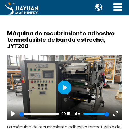

Máquina de recubrimiento adhesivo
termofusible de banda estrecha,
JYT200
Play
00:15
Play
Mute
Enter
fullsc
La máquina de recubrimiento adhesivo termofusible de