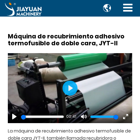

Máquina de recubrimiento adhesivo
termofusible de doble cara, JYT-II
Play
00:41
Play
Mute
Enter
fullsc
La máquina de recubrimiento adhesivo termofusible de
doble cara JYT-II, también llamada recubridora o