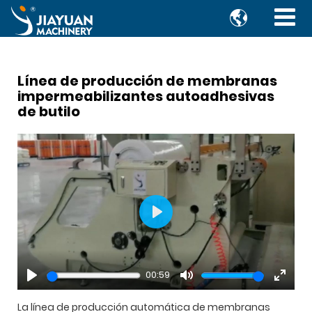

Línea de producción de membranas
impermeabilizantes autoadhesivas
de butilo
Play
00:59
Play
Mute
Enter
fullsc
La línea de producción automática de membranas