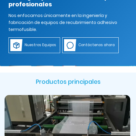
profesionales
Nos enfocamos únicamente en la ingeniería y
fabricación de equipos de recubrimiento adhesivo
termofusible.
Nuestros Equipos
Contáctenos ahora
Productos principales