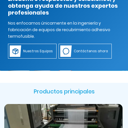
obtenga ayuda de nuestros expertos
profesionales
Nos enfocamos únicamente en la ingeniería y
fabricación de equipos de recubrimiento adhesivo
termofusible.
Nuestros Equipos
Contáctenos ahora
Productos principales