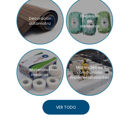
Envasado
Decoración
de
automotriz
alimentos
Materiales de
Materiales
construcción
médicos
impermeabilizantes
VER TODO