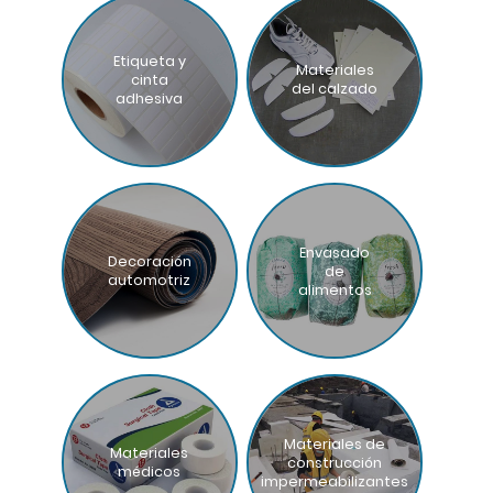
Etiqueta y
Materiales
cinta
del calzado
adhesiva
Envasado
Decoración
de
automotriz
alimentos
Materiales de
Materiales
construcción
médicos
impermeabilizantes