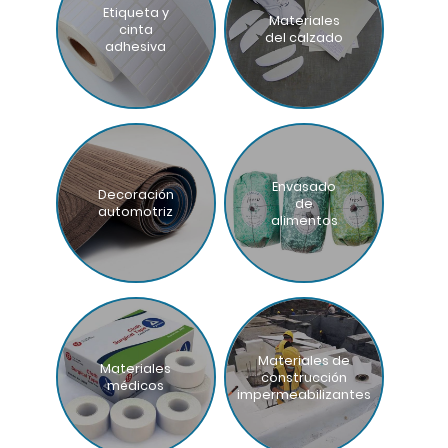
Etiqueta y
Materiales
cinta
del calzado
adhesiva
Envasado
Decoración
de
automotriz
alimentos
Materiales de
Materiales
construcción
médicos
impermeabilizantes