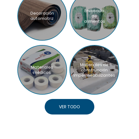
Envasado
Decoración
de
automotriz
alimentos
Materiales de
Materiales
construcción
médicos
impermeabilizantes
VER TODO