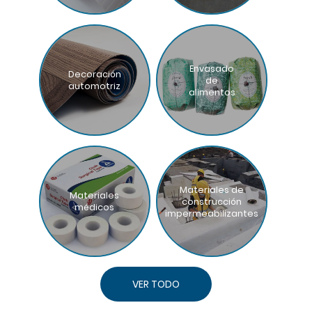
Envasado
Decoración
de
automotriz
alimentos
Materiales de
Materiales
construcción
médicos
impermeabilizantes
VER TODO